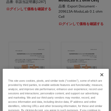
ModuLab 0.1 ohm Cell]
品番: 非該当証明書[1287]
品番: Export Document -
ログインして価格を確認する
209613A-ModuLab 0.1 ohm
Cell
ログインして価格を確認する
This site uses cookies, pixels, and similar tools (“cookies”), some of which are
provided by third parties, to enable website features and functionality; measure,
analyze, and improve site performance; enhance user experience; record user
sessions and interactions; personalize content; and support our advertising
and marketing. We and our third-party vendors may monitor, record, and
access information and data, including device data, IP address and online
非該当証明書 [12961A-
非該当証明書 [Modulab-
identifiers, referring URLs and other browsing information, for these and similar
12961]
XM-2100A-CHAS08]
purposes. By clicking Accept, you agree to such purposes. If you continue to