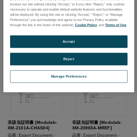
browse our site without clicking “Accept,” or if you click “Reject,” only cookies
品番: Export Document -
品番: Export Document -
necessary to operate and enable default website features and functionalities
12961A-12961
Modulab-XM-2100A-CHAS08
will be deployed. By using this site or clicking “Accept,” “Reject,” or “Manage
Preferences” you acknowledge and agree to our Privacy Policy available
ログインして価格を確認する
ログインして価格を確認する
through the link in the footer of this website,
Cookie Policy
, and
Terms of Use
.
Accept
Reject
Manage Preferences
非該当証明書 [Modulab-
非該当証明書 [Modulab-
XM-2101A-CHAS04]
XM-20965A-MREF]
品番: Export Document -
品番: Export Document -