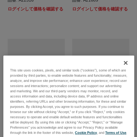
品番: A22316
品番: A21689
ログインして価格を確認する
ログインして価格を確認する
This site uses cookies, pixels, and similar tools (“cookies”), some of which are
provided by third parties, to enable website features and functionality; measure,
analyze, and improve site performance; enhance user experience; record user
sessions and interactions; personalize content; and support our advertising
and marketing. We and our third-party vendors may monitor, record, and
access information and data, including device data, IP address and online
identifiers, referring URLs and other browsing information, for these and similar
purposes. By clicking Accept, you agree to such purposes. If you continue to
Hinged Clamp, NW16
Tool, handled allen key,
browse our site without clicking “Accept,” or if you click “Reject,” only cookies
0.035in, hex
品番: A20595
necessary to operate and enable default website features and functionalities
品番: A21520
will be deployed. By using this site or clicking “Accept,” “Reject,” or “Manage
ログインして価格を確認する
Preferences” you acknowledge and agree to our Privacy Policy available
ログインして価格を確認する
through the link in the footer of this website,
Cookie Policy
, and
Terms of Use
.