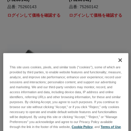
品番: 75260143
品番: 75260142
ログインして価格を確認する
ログインして価格を確認する
This site uses cookies, pixels, and similar tools (“cookies”), some of which are
provided by third parties, to enable website features and functionality; measure,
analyze, and improve site performance; enhance user experience; record user
sessions and interactions; personalize content; and support our advertising
and marketing. We and our third-party vendors may monitor, record, and
access information and data, including device data, IP address and online
identifiers, referring URLs and other browsing information, for these and similar
purposes. By clicking Accept, you agree to such purposes. If you continue to
browse our site without clicking “Accept,” or if you click “Reject,” only cookies
Electrode gap spacer tool
Electrode Set Screw 4mm
necessary to operate and enable default website features and functionalities
3.4mm
(10pcs)
will be deployed. By using this site or clicking “Accept,” “Reject,” or “Manage
Preferences” you acknowledge and agree to our Privacy Policy available
品番: 46501308
品番: 41119401
through the link in the footer of this website,
Cookie Policy
, and
Terms of Use
.