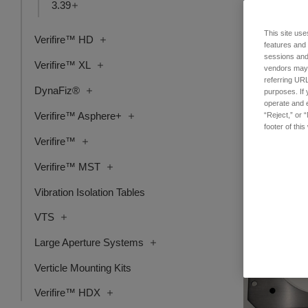
3.39
This site use
Verifire™ HD
Mx License,
features and
sessions and 
品番: 6202-990
Verifire™ XL
vendors may m
ログインし
referring URL
DynaFiz®
purposes. If 
operate and e
Verifire™ Asphere+
“Reject,” or 
footer of thi
Verifire™
Verifire™ MST
Vibration Isolation Tables
VTS
Large Aperture Systems
Verticle Mounting Kits
Verifire™ HDX