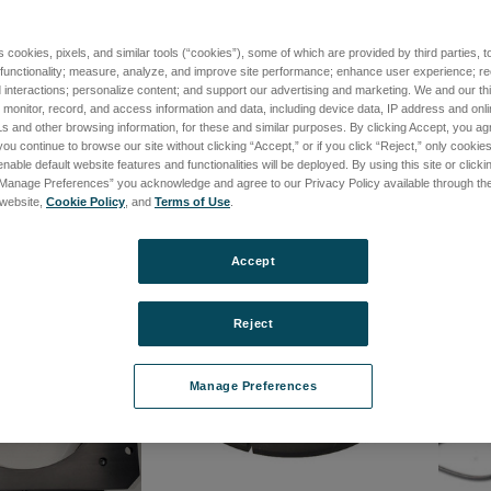
s cookies, pixels, and similar tools (“cookies”), some of which are provided by third parties, 
 Minor Upgrade
Mx License, Major Upgrade
1.55 µ
 functionality; measure, analyze, and improve site performance; enhance user experience; r
with 6
interactions; personalize content; and support our advertising and marketing. We and our thi
1-37
品番: 6202-9901-38
onitor, record, and access information and data, including device data, IP address and online
品番: S
て価格を確認する
ログインして価格を確認する
s and other browsing information, for these and similar purposes. By clicking Accept, you ag
ログ
you continue to browse our site without clicking “Accept,” or if you click “Reject,” only cooki
nable default website features and functionalities will be deployed. By using this site or clicki
“Manage Preferences” you acknowledge and agree to our Privacy Policy available through the 
s website,
Cookie Policy
, and
Terms of Use
.
Accept
Reject
Manage Preferences