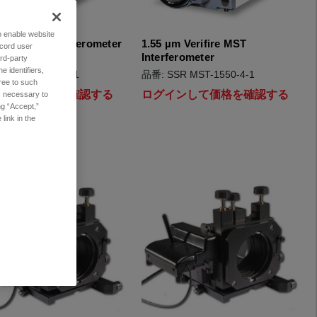
to enable website
m Verifire Interferometer
1.55 µm Verifire MST
ecord user
 in. Aperture
Interferometer
rd-party
 identifiers,
SR MST-1550-6-1
品番: SSR MST-1550-4-1
ree to such
インして価格を確認する
ログインして価格を確認する
es necessary to
ng “Accept,”
link in the