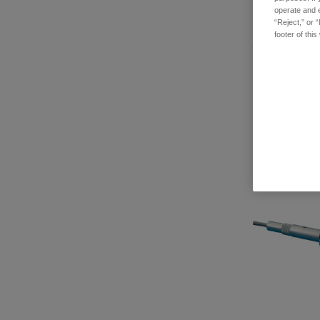
operate and e
“Reject,” or 
footer of thi
ハードキャリ
品番: 112-500
ログインし