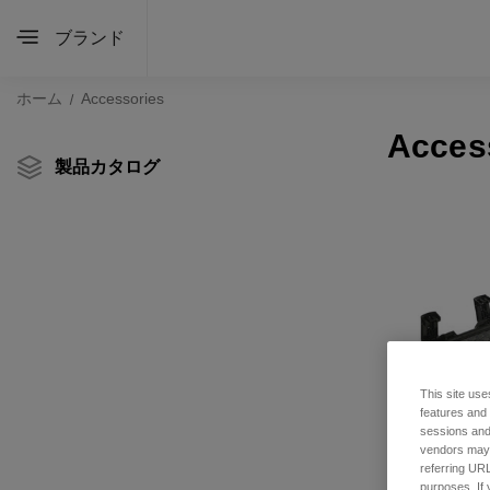
ブランド
ホーム
Accessories
Acces
製品カタログ
This site use
features and
sessions and 
vendors may m
referring URL
purposes. If 