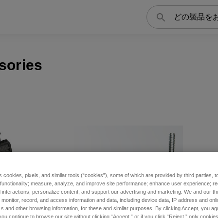
検
索
sories
s cookies, pixels, and similar tools (“cookies”), some of which are provided by third parties, 
 functionality; measure, analyze, and improve site performance; enhance user experience; r
interactions; personalize content; and support our advertising and marketing. We and our thi
onitor, record, and access information and data, including device data, IP address and online
s and other browsing information, for these and similar purposes. By clicking Accept, you ag
you continue to browse our site without clicking “Accept,” or if you click “Reject,” only cooki