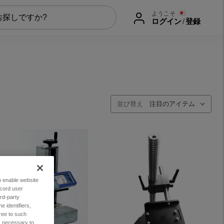
ようこそ
ログイン
/
登録
並び替え
to enable website
ecord user
rd-party
 identifiers,
ree to such
es necessary to