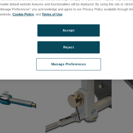
nable default website features and functionalities will be deployed. By using this site or clicki
“Manage Preferences” you acknowledge and agree to our Privacy Policy available through the 
s website,
Cookie Policy
, and
Terms of Use
.
ーケース
サポートスタンド
コラム
2
品番: 112-1517
品番: 1
Accept
て価格を確認する
ログインして価格を確認する
ログ
Reject
Manage Preferences