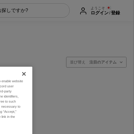
ようこそ
ログイン
/
登録
並び替え
to enable website
ecord user
rd-party
 identifiers,
ree to such
es necessary to
ng “Accept,”
link in the