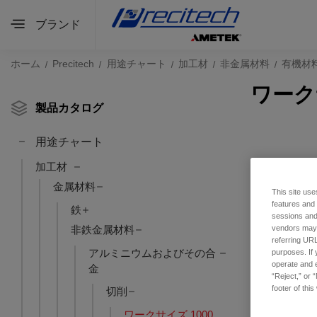
ブランド
ホーム
Precitech
用途チャート
加工材
非金属材料
有機材
ワーク
製品カタログ
用途チャート
加工材
金属材料
This site use
features and
鉄
sessions and 
非鉄金属材料
vendors may m
referring URL
アルミニウムおよびその合
purposes. If 
operate and e
金
“Reject,” or 
footer of thi
切削
ワークサイズ 1000