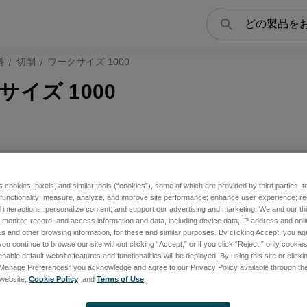
検
索
料
切削
ワークサイズ 1000
サイズ 1000
s cookies, pixels, and similar tools (“cookies”), some of which are provided by third parties, 
 functionality; measure, analyze, and improve site performance; enhance user experience; r
interactions; personalize content; and support our advertising and marketing. We and our thi
onitor, record, and access information and data, including device data, IP address and online
s and other browsing information, for these and similar purposes. By clicking Accept, you ag
you continue to browse our site without clicking “Accept,” or if you click “Reject,” only cooki
nable default website features and functionalities will be deployed. By using this site or clicki
“Manage Preferences” you acknowledge and agree to our Privacy Policy available through the 
s website,
Cookie Policy
, and
Terms of Use
.