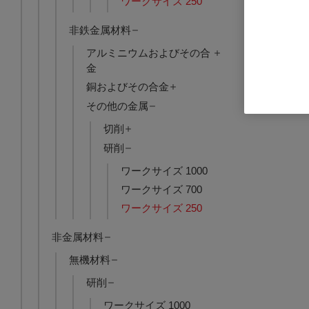
ワークサイズ 250
非鉄金属材料
Nanoform X 
アルミニウムおよびその合
軸-XZ]
金
品番: A19500-
銅およびその合金
ログインし
その他の金属
切削
研削
ワークサイズ 1000
ワークサイズ 700
ワークサイズ 250
非金属材料
無機材料
研削
ワークサイズ 1000