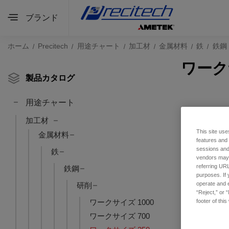
ブランド
ホーム
Precitech
用途チャート
加工材
金属材料
鉄
鉄鋼
ワーク
製品カタログ
用途チャート
加工材
This site use
金属材料
features and
sessions and 
鉄
vendors may m
referring URL
鉄鋼
purposes. If 
operate and e
研削
“Reject,” or 
footer of thi
ワークサイズ 1000
ワークサイズ 700