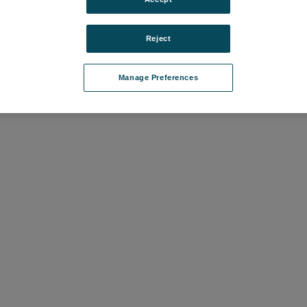
Reject
ultra grind [基本
05
Manage Preferences
て価格を確認する