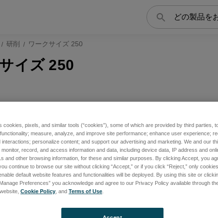
検
索
研削
ワークサイズ 250
サイズ 250
s cookies, pixels, and similar tools (“cookies”), some of which are provided by third parties, 
 functionality; measure, analyze, and improve site performance; enhance user experience; r
interactions; personalize content; and support our advertising and marketing. We and our thi
onitor, record, and access information and data, including device data, IP address and online
s and other browsing information, for these and similar purposes. By clicking Accept, you ag
you continue to browse our site without clicking “Accept,” or if you click “Reject,” only cooki
nable default website features and functionalities will be deployed. By using this site or clicki
“Manage Preferences” you acknowledge and agree to our Privacy Policy available through the 
s website,
Cookie Policy
, and
Terms of Use
.
Accept