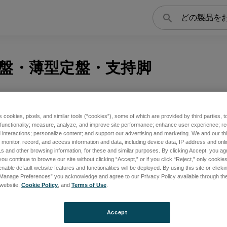
検
索
盤・薄型定盤・支持脚
s cookies, pixels, and similar tools (“cookies”), some of which are provided by third parties, 
 functionality; measure, analyze, and improve site performance; enhance user experience; r
interactions; personalize content; and support our advertising and marketing. We and our thi
onitor, record, and access information and data, including device data, IP address and online
s and other browsing information, for these and similar purposes. By clicking Accept, you ag
you continue to browse our site without clicking “Accept,” or if you click “Reject,” only cooki
nable default website features and functionalities will be deployed. By using this site or clicki
“Manage Preferences” you acknowledge and agree to our Privacy Policy available through the 
s website,
Cookie Policy
, and
Terms of Use
.
Accept