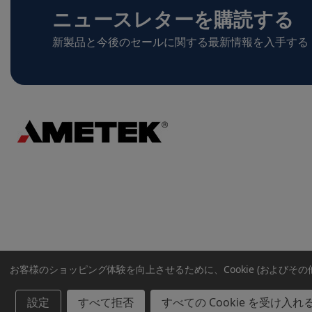
ニュースレターを購読する
新製品と今後のセールに関する最新情報を入手する
お客様のショッピング体験を向上させるために、Cookie (およびそ
設定
すべて拒否
すべての Cookie を受け入れ
著作権 © 2026 アメテックウェブストア. すべての著作権は保護さ