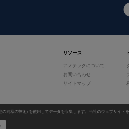
メ
ー
ル
ア
ド
レ
ス
リソース
アメテックについて
お問い合わせ
サイトマップ
の他の同様の技術) を使用してデータを収集します。
当社のウェブサイト
る
れています