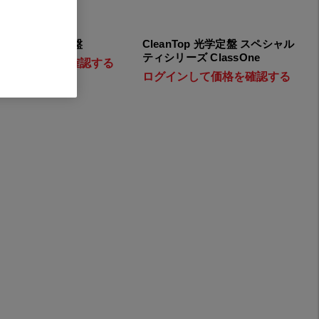
nTop 薄型光学定盤
CleanTop 光学定盤 スペシャル
ティシリーズ ClassOne
インして価格を確認する
ログインして価格を確認する