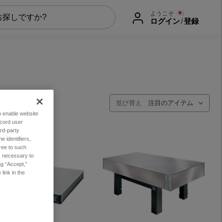
ようこそ
ログイン
/
登録
並び替え
to enable website
ecord user
rd-party
 identifiers,
ree to such
es necessary to
ng “Accept,”
link in the