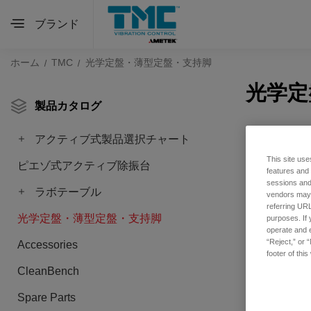
ブランド
ホーム
TMC
光学定盤・薄型定盤・支持脚
光学定
製品カタログ
アクティブ式製品選択チャート
This site use
ピエゾ式アクティブ除振台
features and
sessions and 
ラボテーブル
vendors may m
referring URL
光学定盤・薄型定盤・支持脚
purposes. If 
operate and e
“Reject,” or 
Accessories
footer of thi
CleanBench
Spare Parts