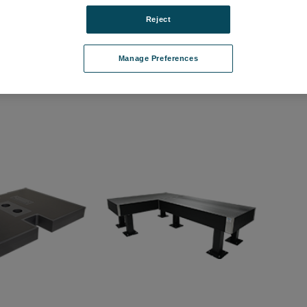
Reject
 光学定盤 パフォーマ
CleanTop 除振脚システム
Clea
Manage Preferences
ログインして価格を確認する
ログ
て価格を確認する