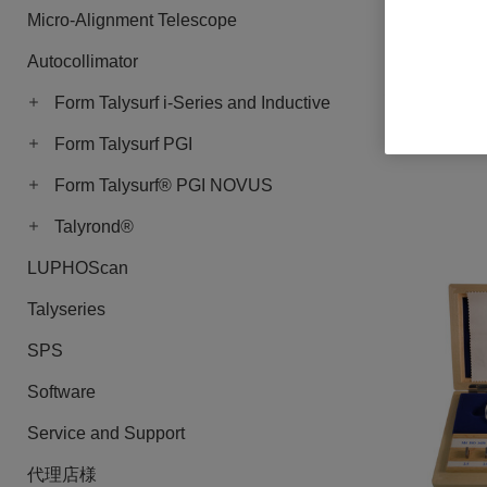
Micro-Alignment Telescope
Autocollimator
300µmフリッ
定書付き)
Form Talysurf i-Series and Inductive
品番: 112-223
Form Talysurf PGI
ログインし
Form Talysurf® PGI NOVUS
Talyrond®
LUPHOScan
Talyseries
SPS
Software
Service and Support
代理店様