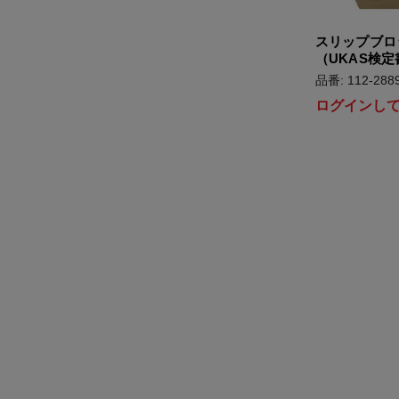
スリップブロ
（UKAS検
品番: 112-288
ログインし