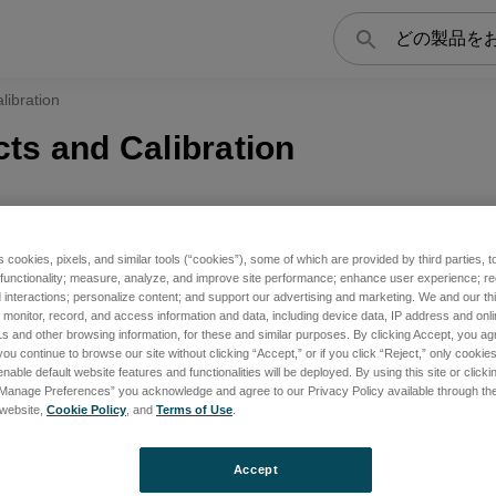
検
索
libration
ts and Calibration
s cookies, pixels, and similar tools (“cookies”), some of which are provided by third parties, 
 functionality; measure, analyze, and improve site performance; enhance user experience; r
interactions; personalize content; and support our advertising and marketing. We and our thi
onitor, record, and access information and data, including device data, IP address and online
s and other browsing information, for these and similar purposes. By clicking Accept, you ag
you continue to browse our site without clicking “Accept,” or if you click “Reject,” only cooki
nable default website features and functionalities will be deployed. By using this site or clicki
“Manage Preferences” you acknowledge and agree to our Privacy Policy available through the 
s website,
Cookie Policy
, and
Terms of Use
.
Accept