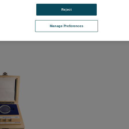
Reject
クマスタ (UKAS検
サートロニック R-150
タリロ
準片
品番: M112-108584
Manage Preferences
3UC
品番: 1
ログインして価格を確認する
て価格を確認する
ログ