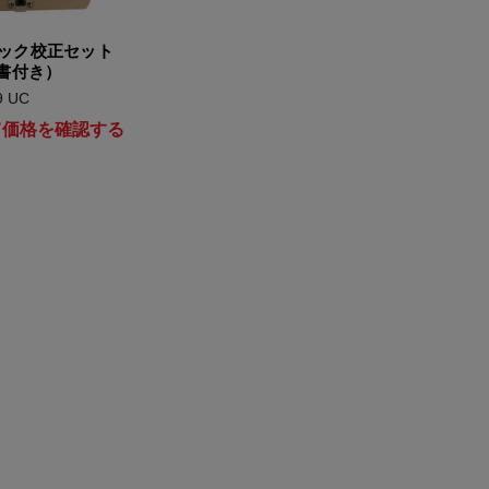
ック校正セット
定書付き）
9 UC
て価格を確認する