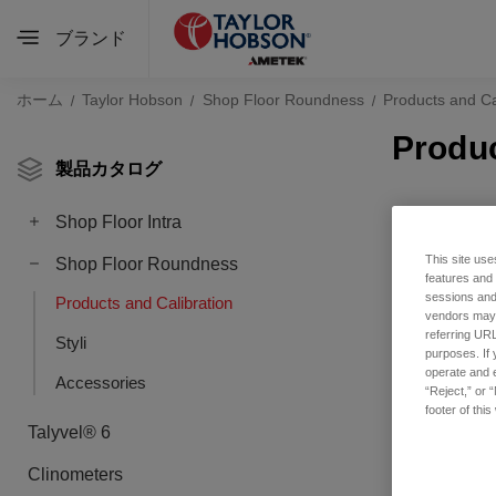
ブランド
ホーム
Taylor Hobson
Shop Floor Roundness
Products and Ca
Produc
製品カタログ
Shop Floor Intra
This site use
Shop Floor Roundness
features and
sessions and 
Products and Calibration
vendors may m
referring URL
Styli
purposes. If 
operate and e
Accessories
“Reject,” or 
footer of thi
Talyvel® 6
Clinometers