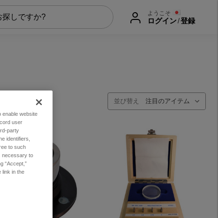
ようこそ
ログイン
/
登録
並び替え
to enable website
ecord user
rd-party
 identifiers,
ree to such
es necessary to
ng “Accept,”
link in the