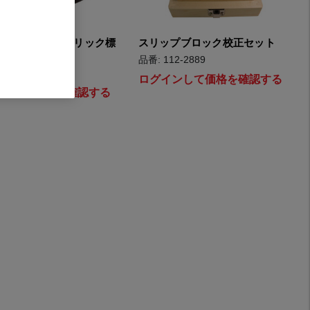
ンド・300µmフリック標
スリップブロック校正セット
品番: 112-2889
12-2233
ログインして価格を確認する
インして価格を確認する