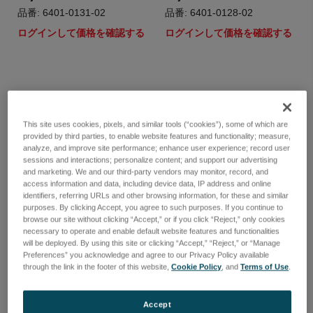
品番: 6401-0131-02
品番: 6401-0128-02
ログインして価格を確認する
ログインして価格を確認する
This site uses cookies, pixels, and similar tools (“cookies”), some of which are
provided by third parties, to enable website features and functionality; measure,
analyze, and improve site performance; enhance user experience; record user
sessions and interactions; personalize content; and support our advertising
and marketing. We and our third-party vendors may monitor, record, and
access information and data, including device data, IP address and online
identifiers, referring URLs and other browsing information, for these and similar
purposes. By clicking Accept, you agree to such purposes. If you continue to
browse our site without clicking “Accept,” or if you click “Reject,” only cookies
necessary to operate and enable default website features and functionalities
will be deployed. By using this site or clicking “Accept,” “Reject,” or “Manage
Preferences” you acknowledge and agree to our Privacy Policy available
5X, 0.14NA LWD turret
100X 0.85NA AF Mirau
through the link in the footer of this website,
Cookie Policy
, and
Terms of Use
.
mountable Michelson
objective
objective Lens
品番: 6401-0124-01
品番: 6401-0127-02
Accept