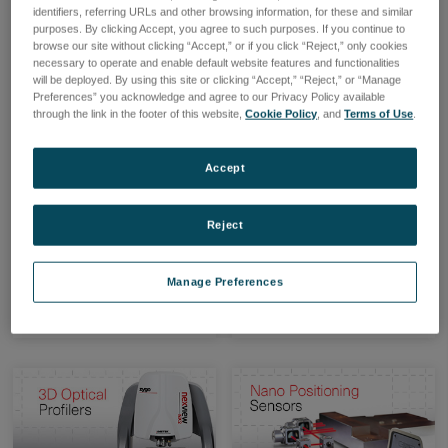
identifiers, referring URLs and other browsing information, for these and similar
purposes. By clicking Accept, you agree to such purposes. If you continue to
browse our site without clicking “Accept,” or if you click “Reject,” only cookies
necessary to operate and enable default website features and functionalities
will be deployed. By using this site or clicking “Accept,” “Reject,” or “Manage
Preferences” you acknowledge and agree to our Privacy Policy available
through the link in the footer of this website,
Cookie Policy
, and
Terms of Use
.
Laser Interferometers
アクセサリーキャンペ
ーン
Support Demanding
Metrology Application
2025年末までの限定キャン
Accept
ペーンの商品です。
Reject
製品一覧
製品一覧
Manage Preferences