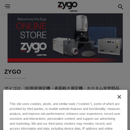
ZYGO
ザイゴは、3D形状測定機・表面粗さ測定機、カスタム光学部品、
および複雑な電気光学系の設計と製造を手掛ける世界規模のサプ
ライヤーです。
This site uses cookies, pixels, and similar tools (“cookies”), some of which are
provided by third parties, to enable website features and functionality; measure,
analyze, and improve site performance; enhance user experience; record user
sessions and interactions; personalize content; and support our advertising
and marketing. We and our third-party vendors may monitor, record, and
access information and data, including device data, IP address and online