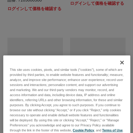
品番: 7103000500
ログインして価格を確認する
ログインして価格を確認する
This site uses cookies, pixels, and similar tools (“cookies”), some of which are
provided by third parties, to enable website features and functionality; measure,
analyze, and improve site performance; enhance user experience; record user
sessions and interactions; personalize content; and support our advertising
and marketing. We and our third-party vendors may monitor, record, and
access information and data, including device data, IP address and online
identifiers, referring URLs and other browsing information, for these and similar
purposes. By clicking Accept, you agree to such purposes. If you continue to
FUSE DELAYED TYPE
Washer for ceramic pillars
browse our site without clicking “Accept,” or if you click “Reject,” only cookies
5X20 1.6A
品番: 0000003867
necessary to operate and enable default website features and functionalities
品番: 0091456760
will be deployed. By using this site or clicking “Accept,” “Reject,” or “Manage
ログインして価格を確認する
Preferences” you acknowledge and agree to our Privacy Policy available
ログインして価格を確認する
through the link in the footer of this website,
Cookie Policy
, and
Terms of Use
.