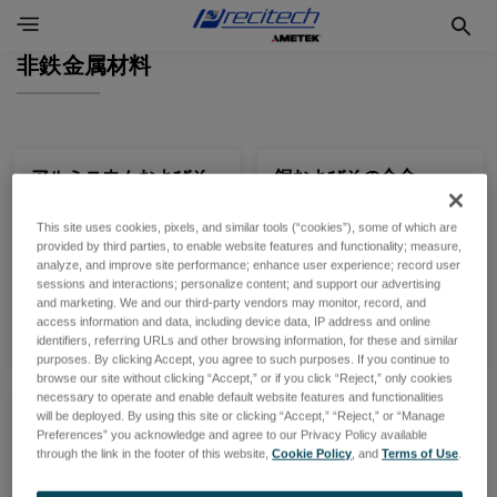
非鉄金属材料
アルミニウムおよびそ
銅およびその合金
の合金
黄銅、青銅、洋白など
This site uses cookies, pixels, and similar tools (“cookies”), some of which are
ジュラルミンなど
provided by third parties, to enable website features and functionality; measure,
analyze, and improve site performance; enhance user experience; record user
sessions and interactions; personalize content; and support our advertising
製品一覧
製品一覧
and marketing. We and our third-party vendors may monitor, record, and
access information and data, including device data, IP address and online
identifiers, referring URLs and other browsing information, for these and similar
purposes. By clicking Accept, you agree to such purposes. If you continue to
browse our site without clicking “Accept,” or if you click “Reject,” only cookies
necessary to operate and enable default website features and functionalities
will be deployed. By using this site or clicking “Accept,” “Reject,” or “Manage
その他の金属
Preferences” you acknowledge and agree to our Privacy Policy available
through the link in the footer of this website,
Cookie Policy
, and
Terms of Use
.
チタン合金、マグネシウム
合金など