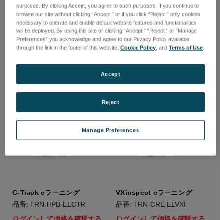
MetraSCAN eラーニング
HandyPROBE eラーニング
purposes. By clicking Accept, you agree to such purposes. If you continue to
browse our site without clicking “Accept,” or if you click “Reject,” only cookies
品番: TRN-MTR-ELBLACK
品番: TRN-HPB-ELHPB
necessary to operate and enable default website features and functionalities
ログインして価格を確認する
ログインして価格を確認する
will be deployed. By using this site or clicking “Accept,” “Reject,” or “Manage
Preferences” you acknowledge and agree to our Privacy Policy available
through the link in the footer of this website,
Cookie Policy
, and
Terms of Use
.
Accept
Reject
Manage Preferences
C-Track eラーニング
VXinspect eラーニング
品番: TRN-HPB-ELCTR
品番: TRN-CRE-ELVXI
ログインして価格を確認する
ログインして価格を確認する