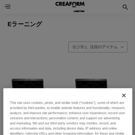
Eラーニング
並び替え
This site uses cookies, pixels, and similar tools (“cookies”), some of which are
provided by third parties, to enable website features and functionality; measure,
analyze, and improve site performance; enhance user experience; record user
sessions and interactions; personalize content; and support our advertising
and marketing. We and our third-party vendors may monitor, record, and
access information and data, including device data, IP address and online
identifiers, referring URLs and other browsing information, for these and similar