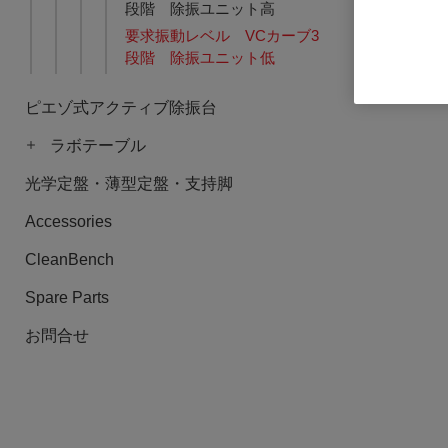
段階 除振ユニット高
要求振動レベル VCカーブ3
段階 除振ユニット低
STACIS IIIc
ログインし
ピエゾ式アクティブ除振台
ラボテーブル
光学定盤・薄型定盤・支持脚
Accessories
CleanBench
Spare Parts
お問合せ