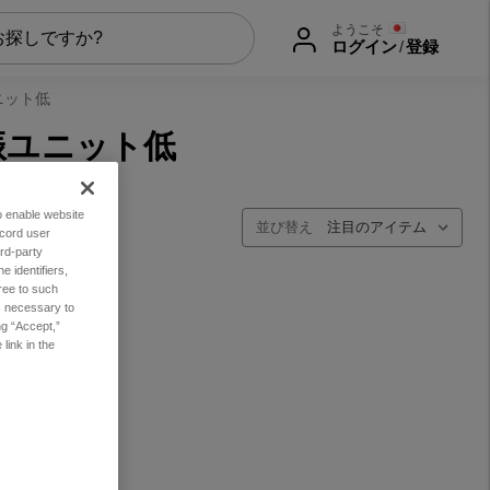
ようこそ
ログイン
/
登録
ニット低
振ユニット低
to enable website
並び替え
ecord user
rd-party
 identifiers,
ree to such
es necessary to
ng “Accept,”
link in the