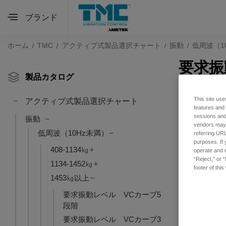
ブランド
ホーム
TMC
アクティブ式製品選択チャート
振動
低周波（1
要求振
製品カタログ
This site use
アクティブ式製品選択チャート
features and
sessions and 
振動
vendors may m
低周波（10Hz未満）
referring URL
purposes. If 
408-1134㎏
operate and e
“Reject,” or 
1134-1452㎏
footer of thi
1453㎏以上
要求振動レベル VCカーブ5
段階
要求振動レベル VCカーブ3