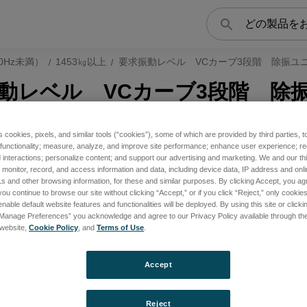
検
索
0Hz未満）
1453㎏以上
要求振動レベル VCカーブ3段階 除振ユ
動レベル VCカーブ3段階 除
s cookies, pixels, and similar tools (“cookies”), some of which are provided by third parties, 
 functionality; measure, analyze, and improve site performance; enhance user experience; r
interactions; personalize content; and support our advertising and marketing. We and our thi
onitor, record, and access information and data, including device data, IP address and online
s and other browsing information, for these and similar purposes. By clicking Accept, you ag
you continue to browse our site without clicking “Accept,” or if you click “Reject,” only cooki
nable default website features and functionalities will be deployed. By using this site or clicki
“Manage Preferences” you acknowledge and agree to our Privacy Policy available through the 
s website,
Cookie Policy
, and
Terms of Use
.
Accept
Reject