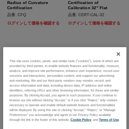
Radius of Curvature
Certification of
Certification
Calibration 32" Flat
品番: CFQ
品番: CERT-CAL-32
ログインして価格を確認する
ログインして価格を確認する
This site uses cookies, pixels, and similar tools (“cookies”), some of which are
provided by third parties, to enable website features and functionality; measure,
analyze, and improve site performance; enhance user experience; record user
sessions and interactions; personalize content; and support our advertising
and marketing. We and our third-party vendors may monitor, record, and
access information and data, including device data, IP address and online
identifiers, referring URLs and other browsing information, for these and similar
purposes. By clicking Accept, you agree to such purposes. If you continue to
browse our site without clicking “Accept,” or if you click “Reject,” only cookies
necessary to operate and enable default website features and functionalities
will be deployed. By using this site or clicking “Accept,” “Reject,” or “Manage
Preferences” you acknowledge and agree to our Privacy Policy available
Compliance Certification
Certification of
through the link in the footer of this website,
Cookie Policy
, and
Terms of Use
.
32" Flat
Calibration 24" Flat