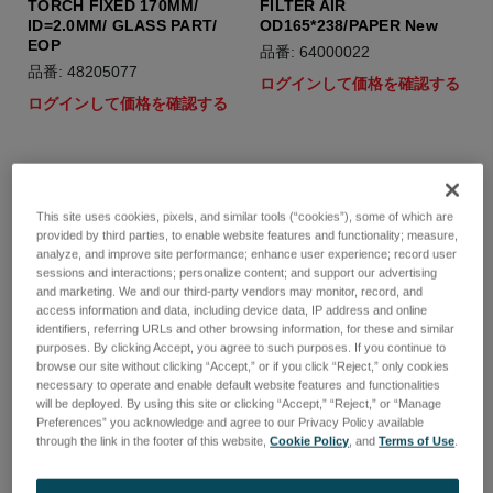
TORCH FIXED 170MM/
FILTER AIR
ID=2.0MM/ GLASS PART/
OD165*238/PAPER New
EOP
品番: 64000022
品番: 48205077
ログインして価格を確認する
ログインして価格を確認する
This site uses cookies, pixels, and similar tools (“cookies”), some of which are
provided by third parties, to enable website features and functionality; measure,
analyze, and improve site performance; enhance user experience; record user
sessions and interactions; personalize content; and support our advertising
and marketing. We and our third-party vendors may monitor, record, and
access information and data, including device data, IP address and online
identifiers, referring URLs and other browsing information, for these and similar
purposes. By clicking Accept, you agree to such purposes. If you continue to
browse our site without clicking “Accept,” or if you click “Reject,” only cookies
necessary to operate and enable default website features and functionalities
will be deployed. By using this site or clicking “Accept,” “Reject,” or “Manage
Preferences” you acknowledge and agree to our Privacy Policy available
through the link in the footer of this website,
Cookie Policy
, and
Terms of Use
.
Sample Pic-up Needle P/N
Torch Fix Quarz 1.8mm
47301014
(Radial/SOP)