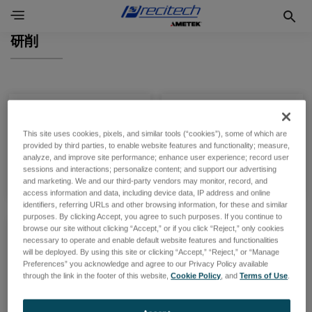
研削
ワークサイズ 1000
ワークサイズ 700
This site uses cookies, pixels, and similar tools (“cookies”), some of which are
provided by third parties, to enable website features and functionality; measure,
製品一覧
製品一覧
analyze, and improve site performance; enhance user experience; record user
sessions and interactions; personalize content; and support our advertising
and marketing. We and our third-party vendors may monitor, record, and
access information and data, including device data, IP address and online
identifiers, referring URLs and other browsing information, for these and similar
purposes. By clicking Accept, you agree to such purposes. If you continue to
browse our site without clicking “Accept,” or if you click “Reject,” only cookies
ワークサイズ 250
necessary to operate and enable default website features and functionalities
will be deployed. By using this site or clicking “Accept,” “Reject,” or “Manage
Preferences” you acknowledge and agree to our Privacy Policy available
through the link in the footer of this website,
Cookie Policy
, and
Terms of Use
.
製品一覧