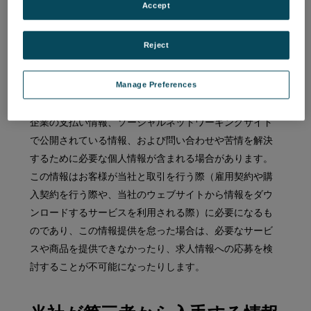
電話、メールやその他の手段で当社の連絡先に問
Accept
い合わせる際
求人情報やインターンに応募する際
Reject
通常、お客様が当社に提供する個人情報には、氏名、ユ
Manage Preferences
ーザー名、会社名、住所、電子メールアドレス、電話番
号、役職、職業、業界/セクター、学生であるかどうか、
企業の支払い情報、ソーシャルネットワーキングサイト
で公開されている情報、および問い合わせや苦情を解決
するために必要な個人情報が含まれる場合があります。
この情報はお客様が当社と取引を行う際（雇用契約や購
入契約を行う際や、当社のウェブサイトから情報をダウ
ンロードするサービスを利用される際）に必要になるも
のであり、この情報提供を怠った場合は、必要なサービ
スや商品を提供できなかったり、求人情報への応募を検
討することが不可能になったりします。