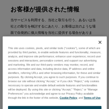
お客様が提供された情報
当サービスを利用する、当社と取引を行う、あるいは当
社との取引を検討するにあたり、お客様は次のような場
面で自発的に個人情報を当社に提供する場合がありま
す：
This site uses cookies, pixels, and similar tools (“cookies”), some of which are
当社のウェブサイト、展示会や当社が事業を行う
provided by third parties, to enable website features and functionality; measure,
その他の場所でフォーム（例：'お問い合わせ'フォ
analyze, and improve site performance; enhance user experience; record user
ーム）に入力・記入される際
sessions and interactions; personalize content; and support our advertising
and marketing. We and our third-party vendors may monitor, record, and
アプリケーションを使用するためのアカウントを
access information and data, including device data, IP address and online
identifiers, referring URLs and other browsing information, for these and similar
作成する際
purposes. By clicking Accept, you agree to such purposes. If you continue to
browse our site without clicking “Accept,” or if you click “Reject,” only cookies
当社のウェブサイトからドキュメントやアプリケ
necessary to operate and enable default website features and functionalities
ーションをダウンロードする際
will be deployed. By using this site or clicking “Accept,” “Reject,” or “Manage
Preferences” you acknowledge and agree to our Privacy Policy available
ニュースレターやその他のお知らせを受け取る登
through the link in the footer of this website,
Cookie Policy
, and
Terms of Use
.
録を行う際