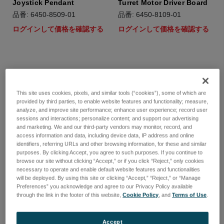
Joystick Pendant
Turret Motor Driver Board
品番: 6450-8509-01
品番: 6450-8109-01
ログインして価格を確認する
ログインして価格を確認する
This site uses cookies, pixels, and similar tools (“cookies”), some of which are
provided by third parties, to enable website features and functionality; measure,
analyze, and improve site performance; enhance user experience; record user
sessions and interactions; personalize content; and support our advertising
and marketing. We and our third-party vendors may monitor, record, and
access information and data, including device data, IP address and online
identifiers, referring URLs and other browsing information, for these and similar
purposes. By clicking Accept, you agree to such purposes. If you continue to
browse our site without clicking “Accept,” or if you click “Reject,” only cookies
necessary to operate and enable default website features and functionalities
will be deployed. By using this site or clicking “Accept,” “Reject,” or “Manage
Preferences” you acknowledge and agree to our Privacy Policy available
Bridge Board
Power Supply Module
through the link in the footer of this website,
Cookie Policy
, and
Terms of Use
.
品番: 6450-8101-01
品番: 6450-0501-02
ログインして価格を確認する
ログインして価格を確認する
Accept