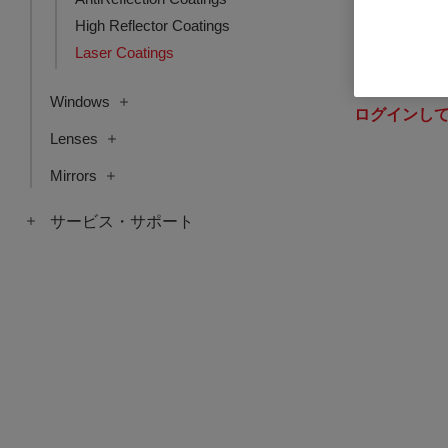
High Reflector Coatings
Laser Coatings
Anti-reflecti
品番: COQC-L
Windows
ログインし
Lenses
Mirrors
サービス・サポート