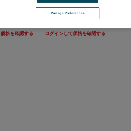
Manage Preferences
on Laser Coating
High Reflector Laser Coating
CAR-XXX
品番: COQC-LCHR-XXX
て価格を確認する
ログインして価格を確認する