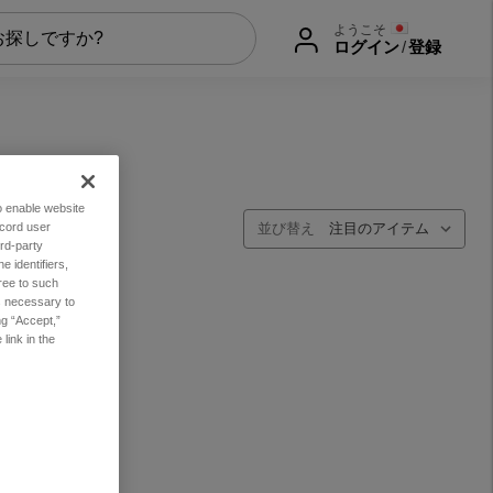
ようこそ
ログイン
/
登録
to enable website
ecord user
並び替え
rd-party
 identifiers,
ree to such
es necessary to
ng “Accept,”
link in the