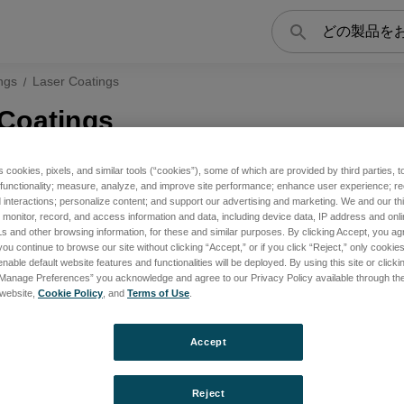
検
索
ngs
Laser Coatings
Coatings
s cookies, pixels, and similar tools (“cookies”), some of which are provided by third parties, 
 functionality; measure, analyze, and improve site performance; enhance user experience; r
interactions; personalize content; and support our advertising and marketing. We and our thi
onitor, record, and access information and data, including device data, IP address and online
s and other browsing information, for these and similar purposes. By clicking Accept, you ag
you continue to browse our site without clicking “Accept,” or if you click “Reject,” only cooki
nable default website features and functionalities will be deployed. By using this site or clicki
“Manage Preferences” you acknowledge and agree to our Privacy Policy available through the 
s website,
Cookie Policy
, and
Terms of Use
.
Accept
Reject