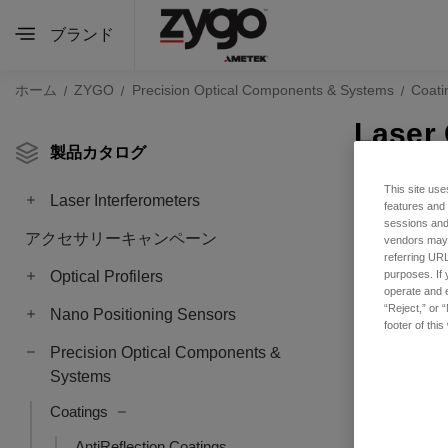
ブランド
ホーム
ZYGO
Precision Optical Components & Systems
Coati
Laser 
製品カタログ
This site use
Laser Interferometers
features and
sessions and 
アクセサリーキャンペーン
vendors may m
referring URL
Optical Profilers
purposes. If 
operate and e
“Reject,” or 
Nano Positioning Sensors
footer of thi
Precision Optical Components &
Systems
Coatings
AntiReflection Coatings