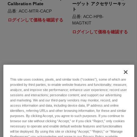
Calibration Plate
ーゲット アクセサリーキッ
ト
品番: ACC-MTR-CACP
品番: ACC-HPB-
ログインして価格を確認する
MAGTKIT
ログインして価格を確認する
This site uses cookies, pixels, and similar tools (“cookies”), some of which are
provided by third parties, to enable website features and functionality; measure,
analyze, and improve site performance; enhance user experience; record user
sessions and interactions; personalize content; and support our advertising
and marketing. We and our third-party vendors may monitor, record, and
access information and data, including device data, IP address and online
identifiers, referring URLs and other browsing information, for these and similar
purposes. By clicking Accept, you agree to such purposes. If you continue to
browse our site without clicking “Accept,” or if you click “Reject,” only cookies
necessary to operate and enable default website features and functionalities
will be deployed. By using this site or clicking “Accept,” “Reject,” or “Manage
360 磁気ターゲット - 12MM
C-Track (第 4 世代) 用 USB
Preferences” you acknowledge and agree to our Privacy Policy available