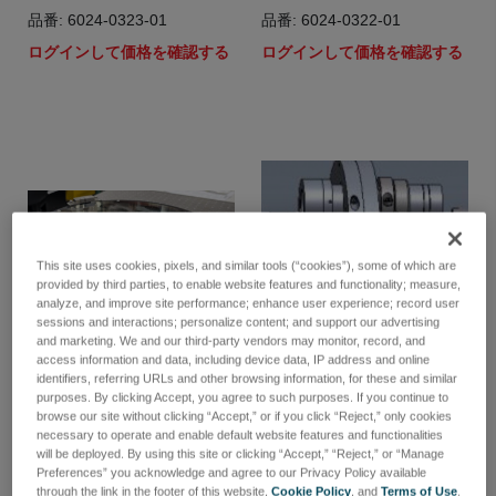
品番: 6024-0323-01
品番: 6024-0322-01
ログインして価格を確認する
ログインして価格を確認する
This site uses cookies, pixels, and similar tools (“cookies”), some of which are
provided by third parties, to enable website features and functionality; measure,
analyze, and improve site performance; enhance user experience; record user
sessions and interactions; personalize content; and support our advertising
and marketing. We and our third-party vendors may monitor, record, and
access information and data, including device data, IP address and online
identifiers, referring URLs and other browsing information, for these and similar
purposes. By clicking Accept, you agree to such purposes. If you continue to
12" DWL Transmission
3-position motorized
browse our site without clicking “Accept,” or if you click “Reject,” only cookies
Flat, Dynaflect
discrete zoom turret
necessary to operate and enable default website features and functionalities
will be deployed. By using this site or clicking “Accept,” “Reject,” or “Manage
品番: 6600-0610-01
品番: 6550-0146-02
Preferences” you acknowledge and agree to our Privacy Policy available
through the link in the footer of this website,
Cookie Policy
, and
Terms of Use
.