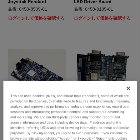
Joystick Pendant
LED Driver Board
品番: 6450-8509-01
品番: 6450-8185-01
ログインして価格を確認する
ログインして価格を確認する
This site uses cookies, pixels, and similar tools (“cookies”), some of which are
provided by third parties, to enable website features and functionality; measure,
analyze, and improve site performance; enhance user experience; record user
sessions and interactions; personalize content; and support our advertising
and marketing. We and our third-party vendors may monitor, record, and
Turret Motor Driver Board
Bridge Board
access information and data, including device data, IP address and online
identifiers, referring URLs and other browsing information, for these and similar
品番: 6450-8109-01
品番: 6450-8101-01
purposes. By clicking Accept, you agree to such purposes. If you continue to
ログインして価格を確認する
ログインして価格を確認する
browse our site without clicking “Accept,” or if you click “Reject,” only cookies