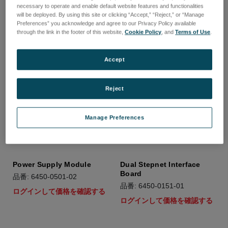
necessary to operate and enable default website features and functionalities
will be deployed. By using this site or clicking “Accept,” “Reject,” or “Manage
Preferences” you acknowledge and agree to our Privacy Policy available
through the link in the footer of this website,
Cookie Policy
, and
Terms of Use
.
Accept
Reject
Manage Preferences
Power Supply Module
Dual Stepnet Interface
Board
品番: 6450-0501-02
品番: 6450-0151-01
ログインして価格を確認する
ログインして価格を確認する