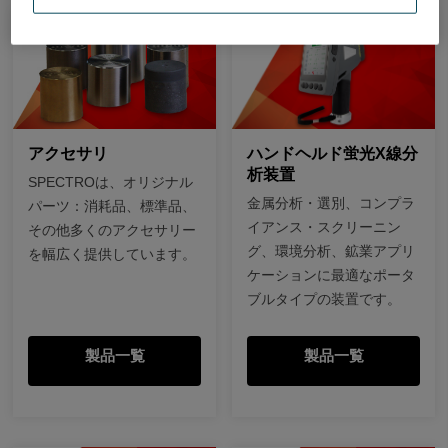
アクセサリ
ハンドヘルド蛍光X線分
析装置
SPECTROは、オリジナル
金属分析・選別、コンプラ
パーツ：消耗品、標準品、
イアンス・スクリーニン
その他多くのアクセサリー
グ、環境分析、鉱業アプリ
を幅広く提供しています。
ケーションに最適なポータ
ブルタイプの装置です。
製品一覧
製品一覧