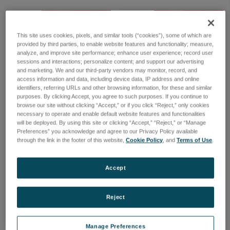
This site uses cookies, pixels, and similar tools (“cookies”), some of which are
provided by third parties, to enable website features and functionality; measure,
analyze, and improve site performance; enhance user experience; record user
sessions and interactions; personalize content; and support our advertising
and marketing. We and our third-party vendors may monitor, record, and
access information and data, including device data, IP address and online
ICP 発光分光分析装置
ICP-MS 発光分光分析装
identifiers, referring URLs and other browsing information, for these and similar
置
purposes. By clicking Accept, you agree to such purposes. If you continue to
液体やスラリーのppbか
browse our site without clicking “Accept,” or if you click “Reject,” only cookies
完全同時ICP-質量分析計
ら%までの元素分析に対
necessary to operate and enable default website features and functionalities
応、大量サンプルの自動無
will be deployed. By using this site or clicking “Accept,” “Reject,” or “Manage
Preferences” you acknowledge and agree to our Privacy Policy available
人分析による高い生産性
through the link in the footer of this website,
Cookie Policy
, and
Terms of Use
.
Accept
製品一覧
製品一覧
Reject
Manage Preferences