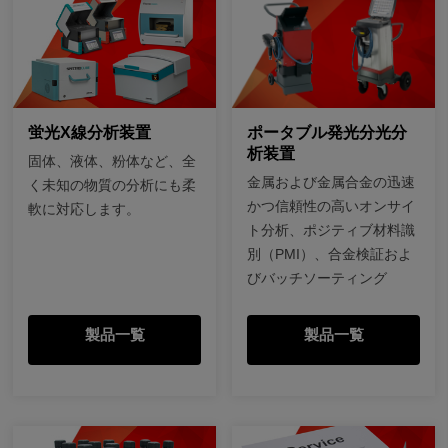
蛍光X線分析装置
ポータブル発光分光分
析装置
固体、液体、粉体など、全
金属および金属合金の迅速
く未知の物質の分析にも柔
かつ信頼性の高いオンサイ
軟に対応します。
ト分析、ポジティブ材料識
別（PMI）、合金検証およ
びバッチソーティング
製品一覧
製品一覧