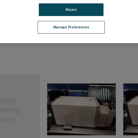
Reject
e for 3 Rod Kit
3- Rod Kit
New V
TMCMG-01
品番: 6500-0166-16R
品番: S
Manage Preferences
て価格を確認する
ログインして価格を確認する
ログ