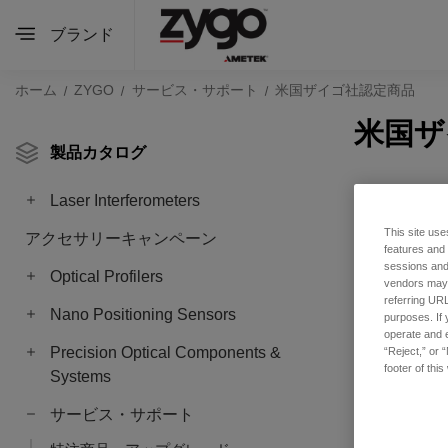
ブランド
ホーム
ZYGO
サービス・サポート
米国ザイゴ社認定商品
米国ザ
製品カタログ
Laser Interferometers
This site use
アクセサリーキャンペーン
features and
sessions and 
Optical Profilers
vendors may m
referring URL
Nano Positioning Sensors
purposes. If 
operate and e
Precision Optical Components &
“Reject,” or 
footer of thi
Systems
サービス・サポート