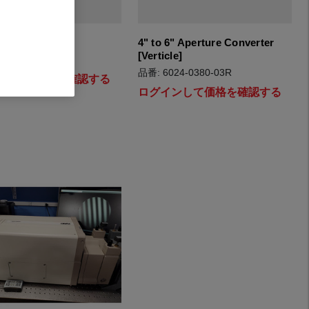
iew 9000
4" to 6" Aperture Converter
[Verticle]
UN 24NV9K-01
品番: 6024-0380-03R
インして価格を確認する
ログインして価格を確認する