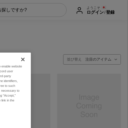
ようこそ
ログイン
/
登録
並び替え
to enable website
ecord user
rd-party
 identifiers,
ree to such
es necessary to
ng “Accept,”
link in the