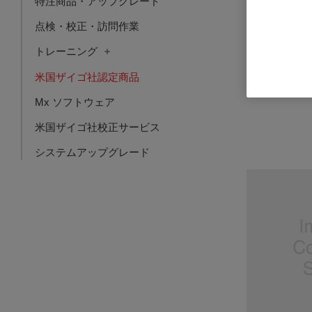
特注商品・アップグレード
点検・校正・訪問作業
TMC Air Tabl
トレーニング
品番: SUN 24
米国ザイゴ社認定商品
ログインし
Mx ソフトウェア
米国ザイゴ社校正サービス
システムアップグレード