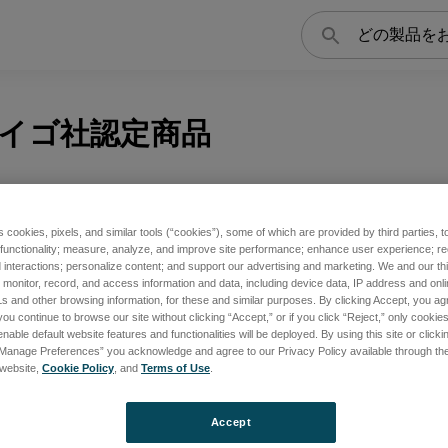
検
索
イゴ社認定商品
s cookies, pixels, and similar tools (“cookies”), some of which are provided by third parties, 
 functionality; measure, analyze, and improve site performance; enhance user experience; r
interactions; personalize content; and support our advertising and marketing. We and our thi
onitor, record, and access information and data, including device data, IP address and online
s and other browsing information, for these and similar purposes. By clicking Accept, you ag
you continue to browse our site without clicking “Accept,” or if you click “Reject,” only cooki
nable default website features and functionalities will be deployed. By using this site or clicki
“Manage Preferences” you acknowledge and agree to our Privacy Policy available through the 
s website,
Cookie Policy
, and
Terms of Use
.
Accept