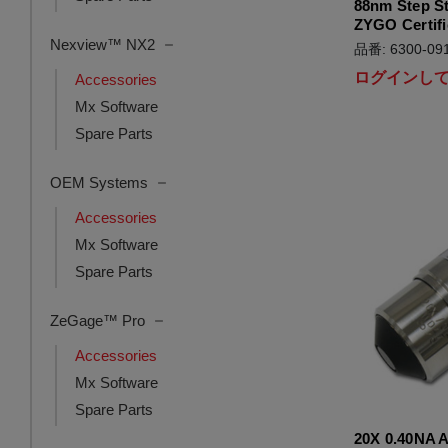
88nm Step S
ZYGO Certifi
Nexview™ NX2
品番: 6300-091
ログインし
Accessories
Mx Software
Spare Parts
OEM Systems
Accessories
Mx Software
Spare Parts
ZeGage™ Pro
Accessories
Mx Software
Spare Parts
20X 0.40NA A