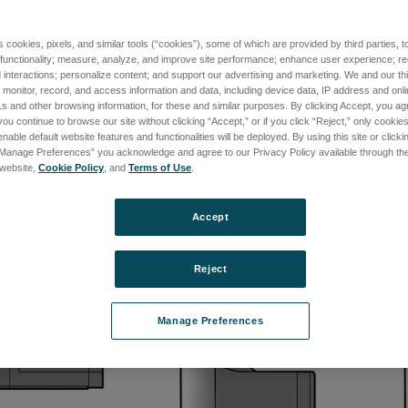
s cookies, pixels, and similar tools (“cookies”), some of which are provided by third parties, 
cal Adapter
60mm Parfocal Adapter
1.4x 0
 functionality; measure, analyze, and improve site performance; enhance user experience; r
Lens
interactions; personalize content; and support our advertising and marketing. We and our thi
1-01
品番: 6401-1149-01
onitor, record, and access information and data, including device data, IP address and online
品番: 64
て価格を確認する
ログインして価格を確認する
s and other browsing information, for these and similar purposes. By clicking Accept, you ag
ログ
you continue to browse our site without clicking “Accept,” or if you click “Reject,” only cooki
nable default website features and functionalities will be deployed. By using this site or clicki
“Manage Preferences” you acknowledge and agree to our Privacy Policy available through the 
s website,
Cookie Policy
, and
Terms of Use
.
Accept
Reject
Manage Preferences