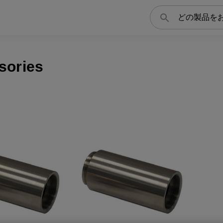
検
索
sories