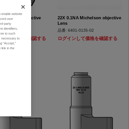
to enable website
.04NA ZWF objective
22X 0.1NA Michelson objective
ecord user
Lens
rd-party
 identifiers,
01-0203-01
品番: 6401-0135-02
ree to such
インして価格を確認する
ログインして価格を確認する
es necessary to
ng “Accept,”
link in the