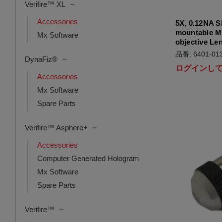
Verifire™ XL
Accessories
5X, 0.12NA S
mountable M
Mx Software
objective Le
品番: 6401-013
DynaFiz®
ログインし
Accessories
Mx Software
Spare Parts
Verifire™ Asphere+
Accessories
Computer Generated Hologram
Mx Software
Spare Parts
Verifire™