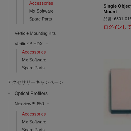
Accessories
Single Object
Mx Software
Mount
Spare Parts
品番: 6301-016
ログインし
Verticle Mounting Kits
Verifire™ HDX
Accessories
Mx Software
Spare Parts
アクセサリーキャンペーン
Optical Profilers
Nexview™ 650
Accessories
Mx Software
Spare Parts