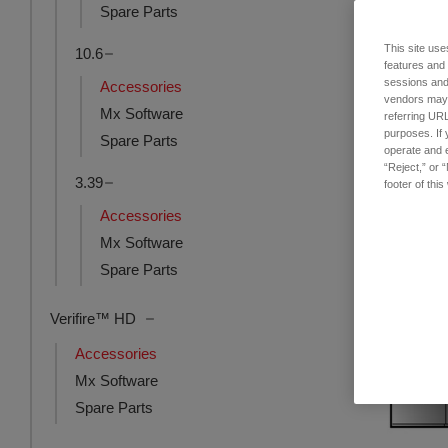
Spare Parts
This site use
10.6
62.8mm Parfo
features and
sessions and 
Accessories
品番: 6401-125
vendors may m
Mx Software
ログインし
referring URL
purposes. If 
Spare Parts
operate and e
“Reject,” or 
3.39
footer of thi
Accessories
Mx Software
Spare Parts
Verifire™ HD
Accessories
Mx Software
Spare Parts