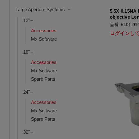
Large Aperture Systems
5.5X 0.15NA 
objective Le
12"
品番: 6401-010
Accessories
ログインし
Mx Software
18"
Accessories
Mx Software
Spare Parts
24"
Accessories
Mx Software
Spare Parts
32"