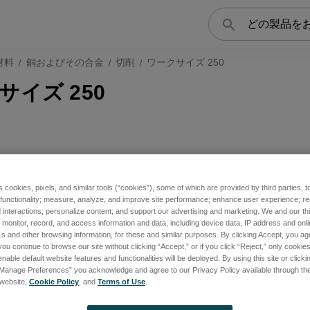
検
索
材料
銅およびその合金
切削
ワークサイズ 250
サイズ 250
s cookies, pixels, and similar tools (“cookies”), some of which are provided by third parties, 
 functionality; measure, analyze, and improve site performance; enhance user experience; r
interactions; personalize content; and support our advertising and marketing. We and our thi
onitor, record, and access information and data, including device data, IP address and online
s and other browsing information, for these and similar purposes. By clicking Accept, you ag
you continue to browse our site without clicking “Accept,” or if you click “Reject,” only cooki
nable default website features and functionalities will be deployed. By using this site or clicki
“Manage Preferences” you acknowledge and agree to our Privacy Policy available through the 
s website,
Cookie Policy
, and
Terms of Use
.