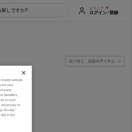
ようこそ
ログイン
/
登録
並び替え
to enable website
ecord user
rd-party
 identifiers,
ree to such
es necessary to
ng “Accept,”
link in the