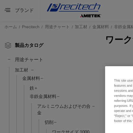
ブランド
ホーム
Precitech
用途チャート
加工材
金属材料
非鉄金属
ワーク
製品カタログ
用途チャート
加工材
金属材料
This site use
features and
鉄
sessions and 
非鉄金属材料
vendors may m
referring URL
アルミニウムおよびその合
purposes. If 
operate and e
金
“Reject,” or 
footer of thi
切削
ワークサイズ 1000