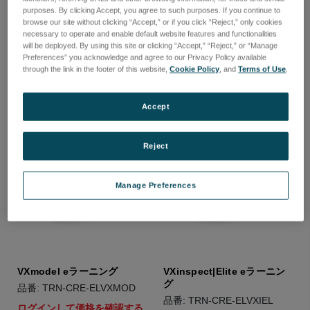
VXintegrity eラーニング
VXinspect eラーニング
purposes. By clicking Accept, you agree to such purposes. If you continue to
品番: TRN-CRE-ELVXINT
品番: TRN-CRE-ELVXI
browse our site without clicking “Accept,” or if you click “Reject,” only cookies
necessary to operate and enable default website features and functionalities
ログインして価格を確認する
ログインして価格を確認する
will be deployed. By using this site or clicking “Accept,” “Reject,” or “Manage
Preferences” you acknowledge and agree to our Privacy Policy available
through the link in the footer of this website,
Cookie Policy
, and
Terms of Use
.
Accept
Reject
Manage Preferences
VXmodel eラーニング
VXinspect|Elite eラーニン
グ
品番: TRN-CRE-ELVXMOD
品番: TRN-CRE-ELVXIEL
ログインして価格を確認する