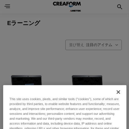
Eラーニング
並び替え
This site uses cookies, pixels, and similar tools (“cookies”), some of which are
provided by third parties, to enable website features and functionality; measure,
analyze, and improve site performance; enhance user experience; record user
sessions and interactions; personalize content; and support our advertising
and marketing. We and our third-party vendors may monitor, record, and
access information and data, including device data, IP address and online
identifiers, referring URLs and other browsing information, for these and similar