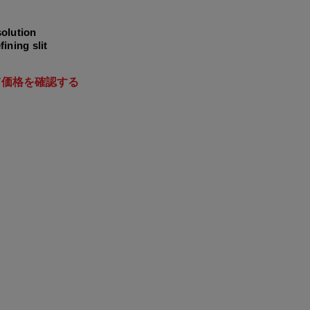
solution
fining slit
て価格を確認する