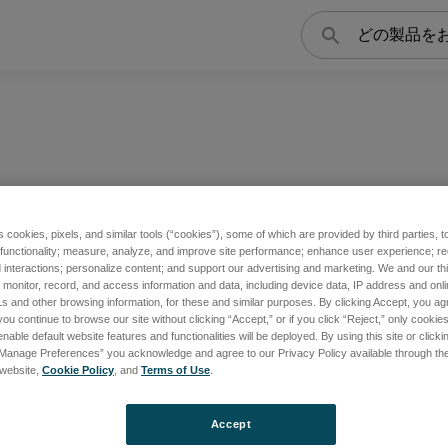
検
索
s cookies, pixels, and similar tools (“cookies”), some of which are provided by third parties, 
 functionality; measure, analyze, and improve site performance; enhance user experience; r
interactions; personalize content; and support our advertising and marketing. We and our thi
onitor, record, and access information and data, including device data, IP address and online
s and other browsing information, for these and similar purposes. By clicking Accept, you ag
you continue to browse our site without clicking “Accept,” or if you click “Reject,” only cooki
nable default website features and functionalities will be deployed. By using this site or clicki
“Manage Preferences” you acknowledge and agree to our Privacy Policy available through the 
s website,
Cookie Policy
, and
Terms of Use
.
Accept