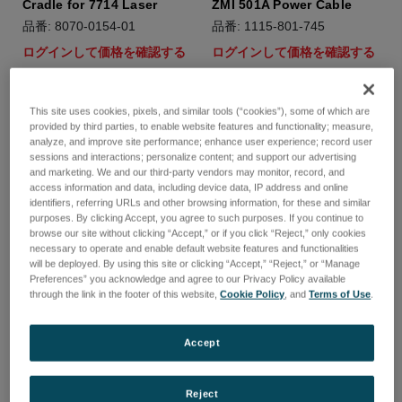
Cradle for 7714 Laser
ZMI 501A Power Cable
品番: 8070-0154-01
品番: 1115-801-745
ログインして価格を確認する
ログインして価格を確認する
This site uses cookies, pixels, and similar tools (“cookies”), some of which are
provided by third parties, to enable website features and functionality; measure,
analyze, and improve site performance; enhance user experience; record user
sessions and interactions; personalize content; and support our advertising
and marketing. We and our third-party vendors may monitor, record, and
access information and data, including device data, IP address and online
identifiers, referring URLs and other browsing information, for these and similar
purposes. By clicking Accept, you agree to such purposes. If you continue to
browse our site without clicking “Accept,” or if you click “Reject,” only cookies
necessary to operate and enable default website features and functionalities
will be deployed. By using this site or clicking “Accept,” “Reject,” or “Manage
Preferences” you acknowledge and agree to our Privacy Policy available
through the link in the footer of this website,
Cookie Policy
, and
Terms of Use
.
Accept
ZMI Laser Power Cable
ZMI 1000 System Laser
(7705)
Cable Adapter
品番: 1115-801-746
品番: 1115-801-333
Reject