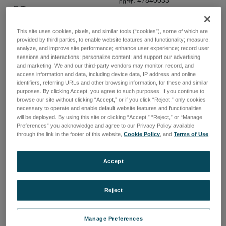
品番: 47840033
品番: 46311238
ログインして価格を確認する
ログインして価格を確認する
This site uses cookies, pixels, and similar tools (“cookies”), some of which are
provided by third parties, to enable website features and functionality; measure,
analyze, and improve site performance; enhance user experience; record user
sessions and interactions; personalize content; and support our advertising
and marketing. We and our third-party vendors may monitor, record, and
access information and data, including device data, IP address and online
identifiers, referring URLs and other browsing information, for these and similar
purposes. By clicking Accept, you agree to such purposes. If you continue to
browse our site without clicking “Accept,” or if you click “Reject,” only cookies
necessary to operate and enable default website features and functionalities
will be deployed. By using this site or clicking “Accept,” “Reject,” or “Manage
Preferences” you acknowledge and agree to our Privacy Policy available
through the link in the footer of this website,
Cookie Policy
, and
Terms of Use
.
Accept
SPRING PRESSURE/ ID5.1/
MIRROR PLAN/ 18.8X10X1/
Reject
L25/ 8 WINDINGS/ WIRE
BOROFLOAT/ ALMGF2
PIN:
品番: 48103009
Manage Preferences
品番: 46408038