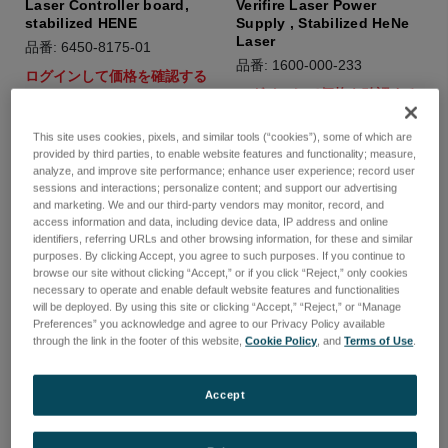
Laser Controller board,
Verifire Laser Power
stabilized HENE
Supply , Stabilized HeNe
Laser
品番: 6450-8175-01
品番: 1600-000-233
ログインして価格を確認する
ログインして価格を確認する
This site uses cookies, pixels, and similar tools (“cookies”), some of which are
provided by third parties, to enable website features and functionality; measure,
analyze, and improve site performance; enhance user experience; record user
sessions and interactions; personalize content; and support our advertising
and marketing. We and our third-party vendors may monitor, record, and
access information and data, including device data, IP address and online
identifiers, referring URLs and other browsing information, for these and similar
purposes. By clicking Accept, you agree to such purposes. If you continue to
browse our site without clicking “Accept,” or if you click “Reject,” only cookies
necessary to operate and enable default website features and functionalities
will be deployed. By using this site or clicking “Accept,” “Reject,” or “Manage
Preferences” you acknowledge and agree to our Privacy Policy available
through the link in the footer of this website,
Cookie Policy
, and
Terms of Use
.
Accept
IRK radius laser and
Verifire Power Supply,
interferometer
auto switching