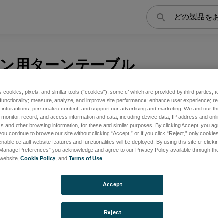
検
索
ン用ターンテーブル
s cookies, pixels, and similar tools (“cookies”), some of which are provided by third parties, 
 functionality; measure, analyze, and improve site performance; enhance user experience; r
interactions; personalize content; and support our advertising and marketing. We and our thi
onitor, record, and access information and data, including device data, IP address and online
s and other browsing information, for these and similar purposes. By clicking Accept, you ag
you continue to browse our site without clicking “Accept,” or if you click “Reject,” only cooki
nable default website features and functionalities will be deployed. By using this site or clicki
“Manage Preferences” you acknowledge and agree to our Privacy Policy available through the 
s website,
Cookie Policy
, and
Terms of Use
.
Accept
Reject