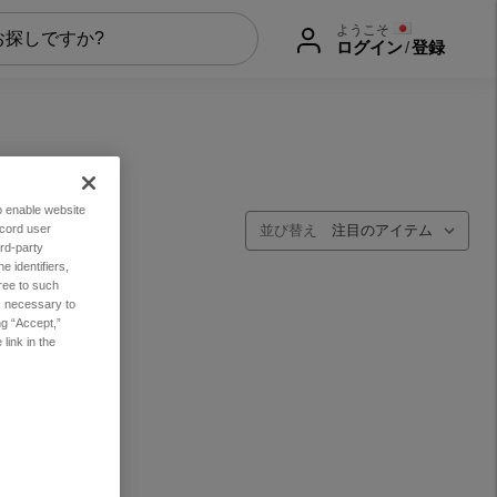
ようこそ
ログイン
/
登録
to enable website
ecord user
並び替え
rd-party
 identifiers,
ree to such
es necessary to
ng “Accept,”
link in the