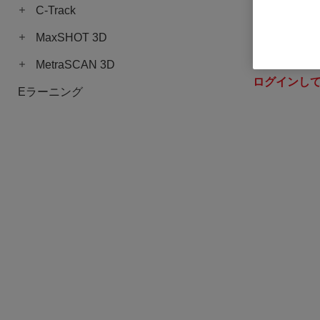
C-Track
MaxSHOT 3D
3Dスキャン
品番: ACC-CR
MetraSCAN 3D
ログインし
Eラーニング