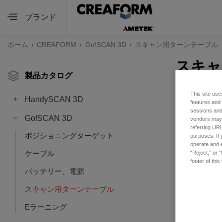
ブランド
ホーム
CREAFORM
Go!SCAN 3D
スキャン用ターンテーブル
スキャ
製品カタログ
This site use
HandySCAN 3D
features and
sessions and 
Go!SCAN 3D
vendors may m
referring URL
ポジショニングターゲット
purposes. If 
operate and e
ケーブル
“Reject,” or 
footer of thi
バッテリー、電源
スキャン用ターンテーブル
Eラーニング