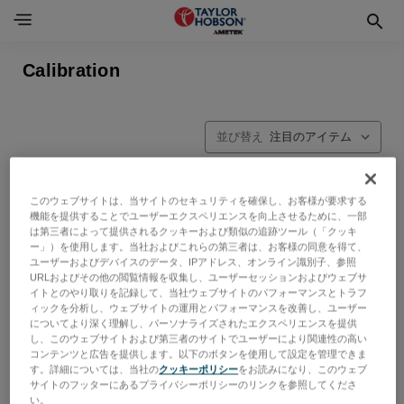
Calibration
並び替え
このウェブサイトは、当サイトのセキュリティを確保し、お客様が要求する
機能を提供することでユーザーエクスペリエンスを向上させるために、一部
は第三者によって提供されるクッキーおよび類似の追跡ツール（「クッキ
ー」）を使用します。当社およびこれらの第三者は、お客様の同意を得て、
ユーザーおよびデバイスのデータ、IPアドレス、オンライン識別子、参照
URLおよびその他の閲覧情報を収集し、ユーザーセッションおよびウェブサ
イトとのやり取りを記録して、当社ウェブサイトのパフォーマンスとトラフ
ィックを分析し、ウェブサイトの運用とパフォーマンスを改善し、ユーザー
についてより深く理解し、パーソナライズされたエクスペリエンスを提供
し、このウェブサイトおよび第三者のサイトでユーザーにより関連性の高い
コンテンツと広告を提供します。以下のボタンを使用して設定を管理できま
す。詳細については、当社の
クッキーポリシー
をお読みになり、このウェブ
サイトのフッターにあるプライバシーポリシーのリンクを参照してくださ
い。