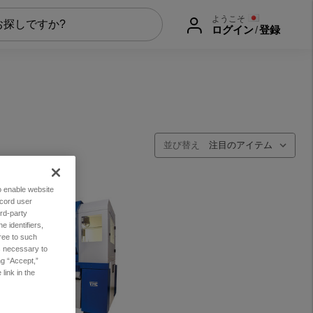
ようこそ
ログイン
/
登録
並び替え
to enable website
ecord user
rd-party
 identifiers,
ree to such
es necessary to
ng “Accept,”
link in the