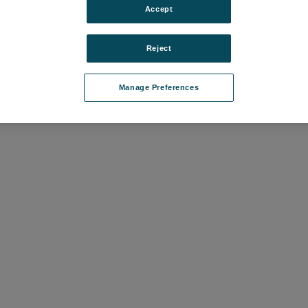
Accept
L [基本軸-XYZ]
Planoform 650 ultra [基本軸-
Freef
Reject
XZ]
04
品番: A
品番: A21250-01
て価格を確認する
ログ
Manage Preferences
ログインして価格を確認する