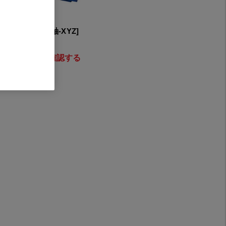
orm L 700 [基本軸-XYZ]
21050-03
インして価格を確認する