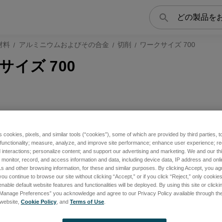
検
索
材料
アルミニウムおよびその合金
切削
ワークサイズ 700
サイズ 700
s cookies, pixels, and similar tools (“cookies”), some of which are provided by third parties, 
 functionality; measure, analyze, and improve site performance; enhance user experience; r
interactions; personalize content; and support our advertising and marketing. We and our thi
onitor, record, and access information and data, including device data, IP address and online
s and other browsing information, for these and similar purposes. By clicking Accept, you ag
you continue to browse our site without clicking “Accept,” or if you click “Reject,” only cooki
nable default website features and functionalities will be deployed. By using this site or clicki
“Manage Preferences” you acknowledge and agree to our Privacy Policy available through the 
s website,
Cookie Policy
, and
Terms of Use
.