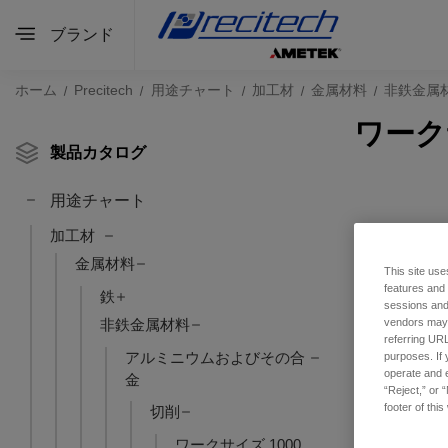
ブランド
ホーム
Precitech
用途チャート
加工材
金属材料
非鉄金属
ワーク
製品カタログ
用途チャート
加工材
金属材料
This site use
features and
鉄
sessions and 
非鉄金属材料
vendors may m
referring URL
アルミニウムおよびその合
purposes. If 
operate and e
金
“Reject,” or 
footer of thi
切削
ワークサイズ 1000