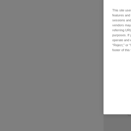
This site use
features and
その他製品見積依
sessions and 
品番: TE-INQ
vendors may m
referring URL
001
purposes. If 
ログインし
operate and e
“Reject,” or 
footer of thi