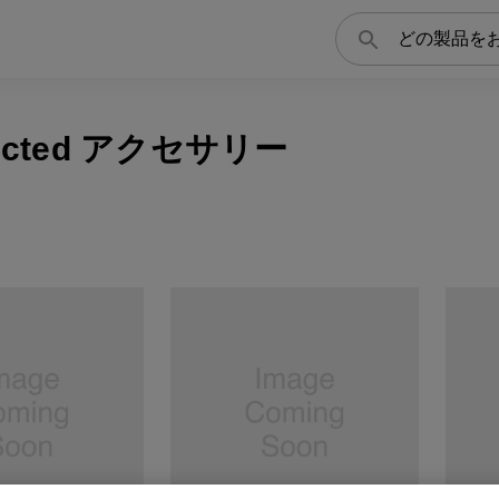
検
索
ucted アクセサリー