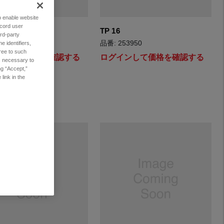
to enable website
ecord user
250-16
TP 16
rd-party
003874
品番: 253950
 identifiers,
ree to such
インして価格を確認する
ログインして価格を確認する
es necessary to
ng “Accept,”
link in the