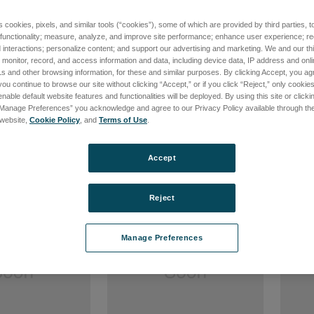
s cookies, pixels, and similar tools (“cookies”), some of which are provided by third parties, 
 functionality; measure, analyze, and improve site performance; enhance user experience; r
頼 Conducted
VPM 250-100
TVT 1-
interactions; personalize content; and support our advertising and marketing. We and our thi
UIRY-CONDUCTED-
品番: 1003143
品番: 1
onitor, record, and access information and data, including device data, IP address and online
s and other browsing information, for these and similar purposes. By clicking Accept, you ag
ログインして価格を確認する
ログ
you continue to browse our site without clicking “Accept,” or if you click “Reject,” only cooki
て価格を確認する
nable default website features and functionalities will be deployed. By using this site or clicki
“Manage Preferences” you acknowledge and agree to our Privacy Policy available through the 
s website,
Cookie Policy
, and
Terms of Use
.
Accept
Reject
Manage Preferences