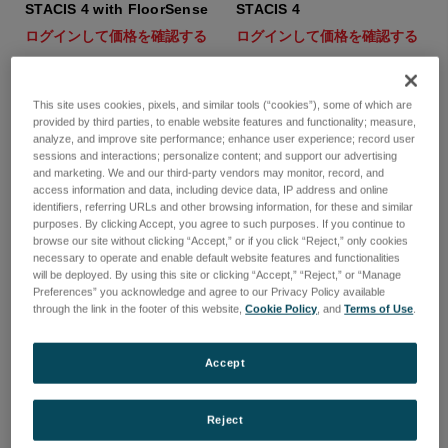
STACIS 4 with FloorSense
STACIS 4
ログインして価格を確認する
ログインして価格を確認する
This site uses cookies, pixels, and similar tools (“cookies”), some of which are
provided by third parties, to enable website features and functionality; measure,
analyze, and improve site performance; enhance user experience; record user
sessions and interactions; personalize content; and support our advertising
and marketing. We and our third-party vendors may monitor, record, and
access information and data, including device data, IP address and online
identifiers, referring URLs and other browsing information, for these and similar
purposes. By clicking Accept, you agree to such purposes. If you continue to
browse our site without clicking “Accept,” or if you click “Reject,” only cookies
necessary to operate and enable default website features and functionalities
will be deployed. By using this site or clicking “Accept,” “Reject,” or “Manage
Preferences” you acknowledge and agree to our Privacy Policy available
through the link in the footer of this website,
Cookie Policy
, and
Terms of Use
.
Accept
STACIS III
STACIS IIIc
ログインして価格を確認する
ログインして価格を確認する
Reject