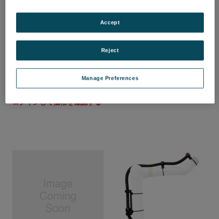
Accept
USB 3.0ケーブル（スプリン
USB 3.0 robotic cable
グ式ストレインリリーフ付
(16m) for MetraSCAN
き・16m）— HandySCAN
BLACK-R (4th Gen..)
BLACK、SILVER、MAX、
Reject
品番: ACC-MTR-CAU16R
Go!SCAN SPARK、Peel
ログインして価格を確認する
3、MetraSCAN 750 / 350、
MaxSHOT NEXT対応
Manage Preferences
品番: ACC-CRE-CSR16
ログインして価格を確認する