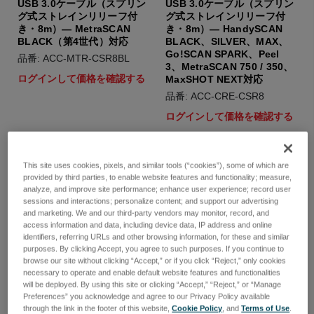
USB 3.0ケーブル（スプリン
USB 3.0ケーブル（スプリン
グ式ストレインリリーフ付
グ式ストレインリリーフ付
き・8m）— MetraSCAN
き・8m）— HandySCAN
BLACK（第4世代）対応
BLACK、SILVER、MAX、
Go!SCAN SPARK、Peel
品番: ACC-MTR-CSR8BL
3、MetraSCAN 750 / 350、
ログインして価格を確認する
MaxSHOT NEXT対応
品番: ACC-CRE-CSR8
ログインして価格を確認する
This site uses cookies, pixels, and similar tools (“cookies”), some of which are
provided by third parties, to enable website features and functionality; measure,
analyze, and improve site performance; enhance user experience; record user
sessions and interactions; personalize content; and support our advertising
and marketing. We and our third-party vendors may monitor, record, and
access information and data, including device data, IP address and online
identifiers, referring URLs and other browsing information, for these and similar
purposes. By clicking Accept, you agree to such purposes. If you continue to
browse our site without clicking “Accept,” or if you click “Reject,” only cookies
necessary to operate and enable default website features and functionalities
will be deployed. By using this site or clicking “Accept,” “Reject,” or “Manage
Preferences” you acknowledge and agree to our Privacy Policy available
through the link in the footer of this website,
Cookie Policy
, and
Terms of Use
.