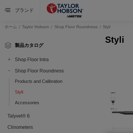
ブランド
ホーム
Taylor Hobson
Shop Floor Roundness
Styli
Styli
製品カタログ
Shop Floor Intra
Shop Floor Roundness
Products and Calibration
Styli
Accessories
Talyvel® 6
Clinometers