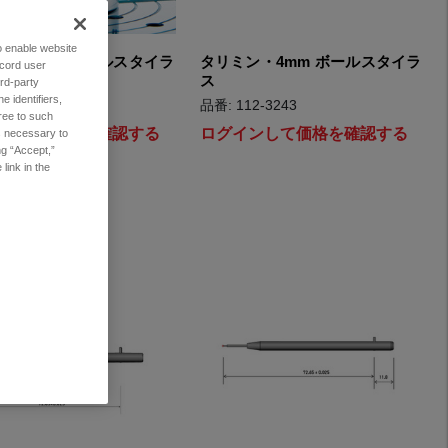
to enable website
ン・2mm ボールスタイラ
タリミン・4mm ボールスタイラ
ecord user
ス
rd-party
 identifiers,
12-3244
品番: 112-3243
ree to such
インして価格を確認する
ログインして価格を確認する
es necessary to
ng “Accept,”
link in the