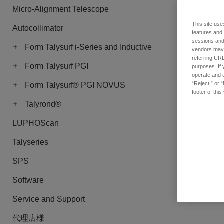
Micro-Alignment Telescope
This site use
Autocollimator
タリミン・1
features and
sessions and 
品番: 112-348
Form Talysurf i-Series and Inductive
vendors may m
ログインし
referring URL
Form Talysurf PGI
purposes. If 
operate and e
“Reject,” or 
Form Talysurf® PGI NOVUS
footer of thi
Talyrond®
LUPHOScan
Talyseries
SPS
Software
Service and Support
代理店様