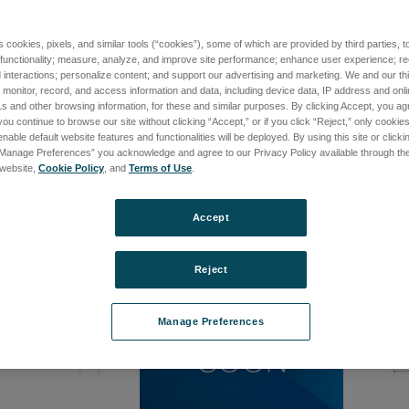
s cookies, pixels, and similar tools (“cookies”), some of which are provided by third parties, 
mmバースタイラス
タリミン・1mm ボールスタイラ
タリミ
 functionality; measure, analyze, and improve site performance; enhance user experience; r
ス
ス
interactions; personalize content; and support our advertising and marketing. We and our thi
9
onitor, record, and access information and data, including device data, IP address and online
品番: 112-3245
品番: 1
て価格を確認する
s and other browsing information, for these and similar purposes. By clicking Accept, you ag
ログインして価格を確認する
ログ
you continue to browse our site without clicking “Accept,” or if you click “Reject,” only cooki
nable default website features and functionalities will be deployed. By using this site or clicki
“Manage Preferences” you acknowledge and agree to our Privacy Policy available through the 
s website,
Cookie Policy
, and
Terms of Use
.
Accept
Reject
Manage Preferences