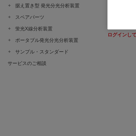
据え置き型 発光分光分析装置
スペアパーツ
iCAL試料用
品番: Grinding
蛍光X線分析装置
ログインし
ポータブル発光分光分析装置
サンプル・スタンダード
サービスのご相談