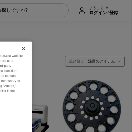
ようこそ
ログイン
/
登録
to enable website
ecord user
並び替え
rd-party
 identifiers,
ree to such
es necessary to
ng “Accept,”
link in the