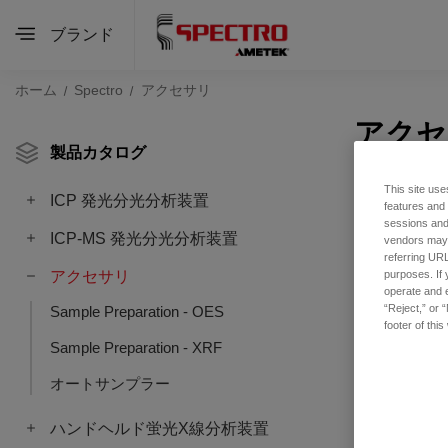
ブランド
ホーム
Spectro
アクセサリ
アクセ
製品カタログ
This site use
ICP 発光分光分析装置
features and
sessions and 
ICP-MS 発光分光分析装置
vendors may m
referring URL
アクセサリ
purposes. If 
operate and e
“Reject,” or 
Sample Preparation - OES
footer of thi
Sample Preparation - XRF
オートサンプラー
ハンドヘルド蛍光X線分析装置