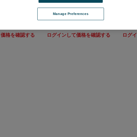
Manage Preferences
研磨治具
Autosampler ASX280
Autos
iCAL
品番: 78280096
品番: 7
て価格を確認する
ログインして価格を確認する
ログ