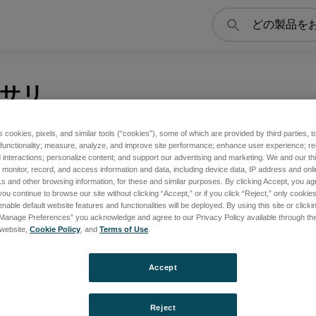
検
索
サリ
s cookies, pixels, and similar tools (“cookies”), some of which are provided by third parties, 
 functionality; measure, analyze, and improve site performance; enhance user experience; r
interactions; personalize content; and support our advertising and marketing. We and our thi
onitor, record, and access information and data, including device data, IP address and online
s and other browsing information, for these and similar purposes. By clicking Accept, you ag
you continue to browse our site without clicking “Accept,” or if you click “Reject,” only cooki
nable default website features and functionalities will be deployed. By using this site or clicki
“Manage Preferences” you acknowledge and agree to our Privacy Policy available through the 
s website,
Cookie Policy
, and
Terms of Use
.
Accept
Reject