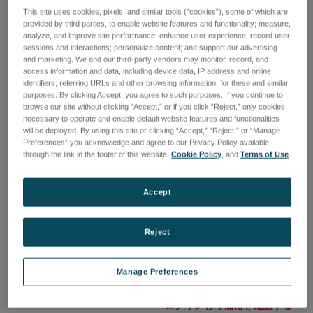
Freeform GL [基本軸-XYZ]
Freeform ML [基本軸-XYZ]
This site uses cookies, pixels, and similar tools (“cookies”), some of which are
品番: A23300
品番: A21050-04
provided by third parties, to enable website features and functionality; measure,
analyze, and improve site performance; enhance user experience; record user
ログインして価格を確認する
ログインして価格を確認する
sessions and interactions; personalize content; and support our advertising
and marketing. We and our third-party vendors may monitor, record, and
access information and data, including device data, IP address and online
identifiers, referring URLs and other browsing information, for these and similar
purposes. By clicking Accept, you agree to such purposes. If you continue to
browse our site without clicking “Accept,” or if you click “Reject,” only cookies
necessary to operate and enable default website features and functionalities
will be deployed. By using this site or clicking “Accept,” “Reject,” or “Manage
Preferences” you acknowledge and agree to our Privacy Policy available
through the link in the footer of this website,
Cookie Policy
, and
Terms of Use
.
Accept
Reject
Manage Preferences
Freeform L 700 [基本軸-
Nanoform L 1000 ultra
XYZ]
grind [基本軸-XZ]
品番: A21050-03
ログインして価格を確認する