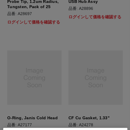
Probe Tip, 1.2um Radius,
USB Hub Assy
Tungsten, Pack of 25
品番: A28896
品番: A28697
ログインして価格を確認する
ログインして価格を確認する
O-Ring, Janis Cold Head
CF Cu Gasket, 1.33"
品番: A27177
品番: A24278