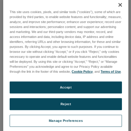
ログインして価格を確認する
ログインして価格を確認する
This site uses cookies, pixels, and similar tools (“cookies”), some of which are
provided by third parties, to enable website features and functionality; measure,
analyze, and improve site performance; enhance user experience; record user
sessions and interactions; personalize content; and support our advertising
and marketing. We and our third-party vendors may monitor, record, and
access information and data, including device data, IP address and online
identifiers, referring URLs and other browsing information, for these and similar
purposes. By clicking Accept, you agree to such purposes. If you continue to
browse our site without clicking “Accept,” or if you click “Reject,” only cookies
necessary to operate and enable default website features and functionalities
will be deployed. By using this site or clicking “Accept,” “Reject,” or “Manage
Preferences” you acknowledge and agree to our Privacy Policy available
through the link in the footer of this website,
Cookie Policy
, and
Terms of Use
.
Accept
CF Cu Gasket, 2.75"
CF Cu Gasket, 4.5"
Reject
品番: A24277
品番: A24276
ログインして価格を確認する
ログインして価格を確認する
Manage Preferences