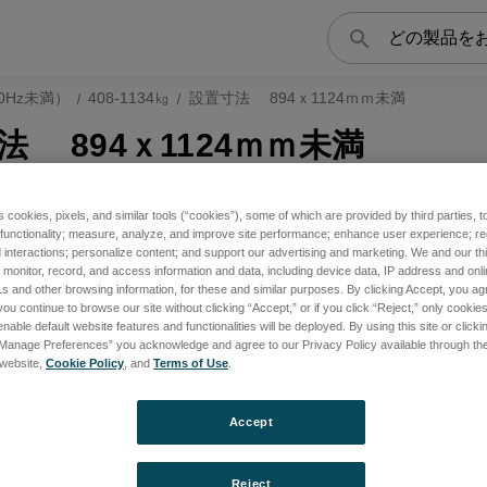
検
索
0Hz未満）
408-1134㎏
設置寸法 894ｘ1124ｍｍ未満
法 894ｘ1124ｍｍ未満
s cookies, pixels, and similar tools (“cookies”), some of which are provided by third parties, 
 functionality; measure, analyze, and improve site performance; enhance user experience; r
interactions; personalize content; and support our advertising and marketing. We and our thi
onitor, record, and access information and data, including device data, IP address and online
s and other browsing information, for these and similar purposes. By clicking Accept, you ag
you continue to browse our site without clicking “Accept,” or if you click “Reject,” only cooki
nable default website features and functionalities will be deployed. By using this site or clicki
“Manage Preferences” you acknowledge and agree to our Privacy Policy available through the 
s website,
Cookie Policy
, and
Terms of Use
.
Accept
Reject