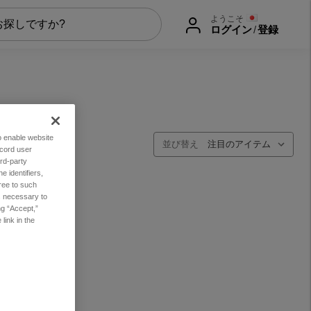
ようこそ
ログイン
/
登録
to enable website
並び替え
ecord user
rd-party
 identifiers,
ree to such
es necessary to
ng “Accept,”
link in the