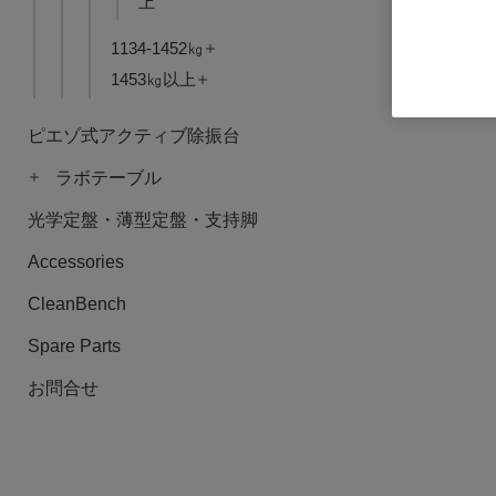
上
1134-1452㎏
SEM-Base VI
1453㎏以上
ログインし
ピエゾ式アクティブ除振台
ラボテーブル
光学定盤・薄型定盤・支持脚
Accessories
CleanBench
Spare Parts
お問合せ