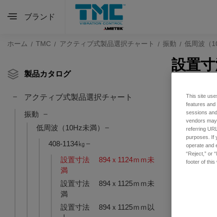
ブランド
ホーム
TMC
アクティブ式製品選択チャート
振動
低周波（1
設置寸
製品カタログ
This site use
アクティブ式製品選択チャート
features and
sessions and 
振動
vendors may m
低周波（10Hz未満）
referring URL
purposes. If 
408-1134㎏
operate and e
“Reject,” or 
設置寸法 894ｘ1124ｍｍ未
footer of thi
満
設置寸法 894ｘ1125ｍｍ未
満
設置寸法 894ｘ1125ｍｍ以